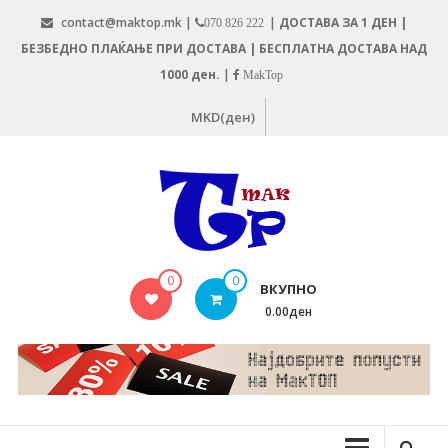
Skip
contact@maktop.mk |
|
ДОСТАВА ЗА 1 ДЕН |
070 826 222
to
БЕЗБЕДНО ПЛАЌАЊЕ ПРИ ДОСТАВА | БЕСПЛАТНА ДОСТАВА НАД
content
1000 ден.
|
MakTop
MKD(ден)
MAKTOP.MK
0
0
ВКУПНО
0.00ден