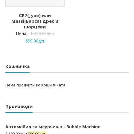
CR7(Јуве) или
Messi(Барса) дрес и
шорцеви
Цена:
1,400.00
ден
699.00
ден
Кошничка
Нема продукти во Кошничката.
Производи
Автомобил за меурчиња - Bubble Machine
1,800.00
ден
999.00
ден