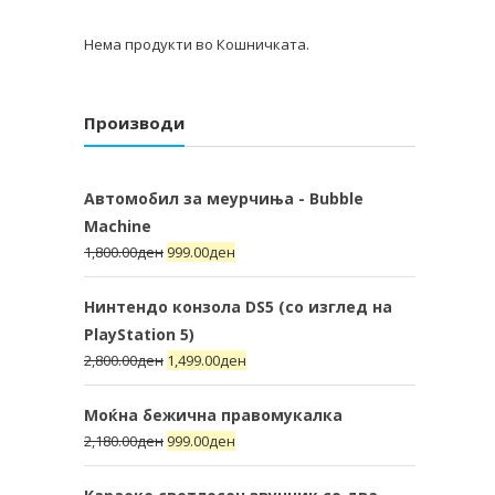
Нема продукти во Кошничката.
Производи
Автомобил за меурчиња - Bubble
Machine
1,800.00
ден
999.00
ден
Нинтендо конзола DS5 (со изглед на
PlayStation 5)
2,800.00
ден
1,499.00
ден
Моќна бежична правомукалка
2,180.00
ден
999.00
ден