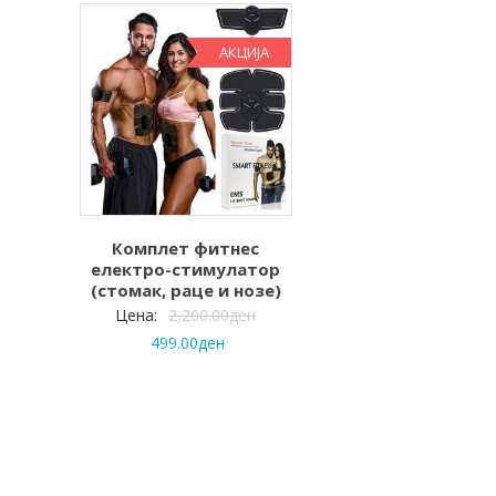
АКЦИЈА
Комплет фитнес
електро-стимулатор
(стомак, раце и нозе)
Цена:
2,200.00
ден
499.00
ден