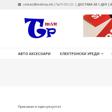
Skip
contact@maktop.mk |
|
ДОСТАВА ЗА 1 ДЕН |
070 826 222
to
content
MAKTOP.MK
АВТО АКСЕСОАРИ
ЕЛЕКТРОНСКИ УРЕДИ
Прикажан е еден резултат