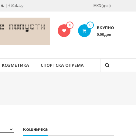
ен.
|
MKD(ден)
MakTop
0
0
ВКУПНО
0.00ден
КОЗМЕТИКА
СПОРТСКА ОПРЕМА
Кошничка