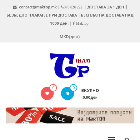
Skip
contact@maktop.mk |
|
ДОСТАВА ЗА 1 ДЕН |
070 826 222
to
БЕЗБЕДНО ПЛАЌАЊЕ ПРИ ДОСТАВА | БЕСПЛАТНА ДОСТАВА НАД
content
1000 ден.
|
MakTop
MKD(ден)
MAKTOP.MK
0
0
ВКУПНО
0.00ден