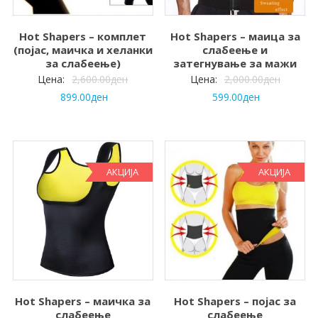
Hot Shapers – комплет
Hot Shapers – маица за
(појас, маичка и хеланки
слабеење и
за слабеење)
затегнување за мажи
Цена:
2,600.00
ден
Цена:
2,000.00
ден
899.00
ден
599.00
ден
АКЦИЈА
АКЦИЈА
Hot Shapers – маичка за
Hot Shapers – појас за
слабеење
слабеење