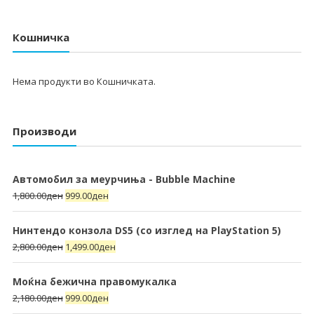
Кошничка
Нема продукти во Кошничката.
Производи
Автомобил за меурчиња - Bubble Machine
1,800.00
ден
999.00
ден
Нинтендо конзола DS5 (со изглед на PlayStation 5)
2,800.00
ден
1,499.00
ден
Моќна бежична правомукалка
2,180.00
ден
999.00
ден