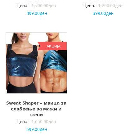
Цена:
1,700.00
ден
Цена:
1,200.00
ден
499.00
ден
399.00
ден
АКЦИЈА
Sweat Shaper – маица за
слабеење за мажи и
жени
Цена:
1,650.00
ден
599.00
ден