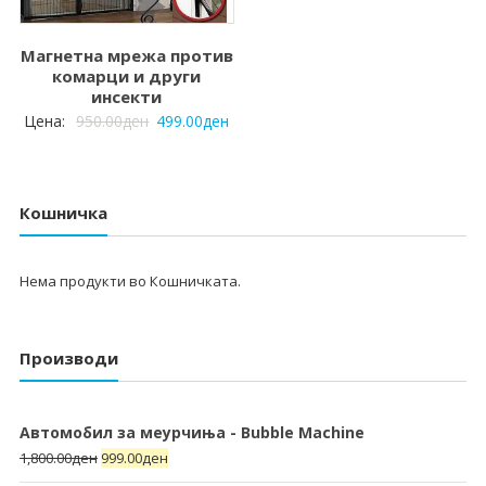
Магнетна мрежа против
комарци и други
инсекти
Цена:
950.00
ден
499.00
ден
Кошничка
Нема продукти во Кошничката.
Производи
Автомобил за меурчиња - Bubble Machine
1,800.00
ден
999.00
ден