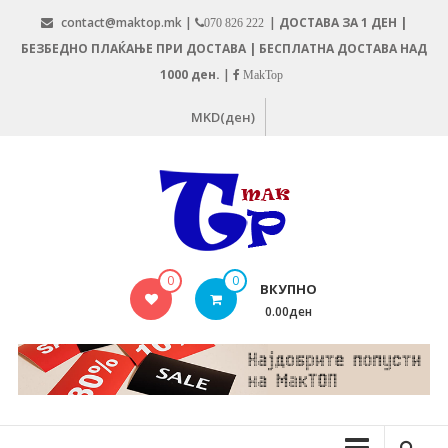
Skip
contact@maktop.mk |
|
ДОСТАВА ЗА 1 ДЕН |
070 826 222
to
БЕЗБЕДНО ПЛАЌАЊЕ ПРИ ДОСТАВА | БЕСПЛАТНА ДОСТАВА НАД
content
1000 ден.
|
MakTop
MKD(ден)
MAKTOP.MK
0
0
ВКУПНО
0.00ден