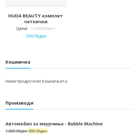
HUDA BEAUTY комплет
четкички
Цена:
1,350.00
ден
590.00
ден
Кошничка
Нема продукти во Кошничката.
Производи
Автомобил за меурчиња - Bubble Machine
1,800.00
ден
999.00
ден