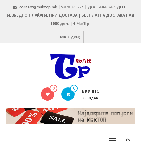
Skip
contact@maktop.mk |
|
ДОСТАВА ЗА 1 ДЕН |
070 826 222
to
БЕЗБЕДНО ПЛАЌАЊЕ ПРИ ДОСТАВА | БЕСПЛАТНА ДОСТАВА НАД
content
1000 ден.
|
MakTop
MKD(ден)
MAKTOP.MK
0
0
ВКУПНО
0.00ден