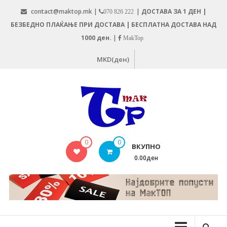
Skip
contact@maktop.mk |
|
ДОСТАВА ЗА 1 ДЕН |
070 826 222
to
БЕЗБЕДНО ПЛАЌАЊЕ ПРИ ДОСТАВА | БЕСПЛАТНА ДОСТАВА НАД
content
1000 ден.
|
MakTop
MKD(ден)
MAKTOP.MK
0
0
ВКУПНО
0.00ден