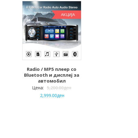
АКЦИЈА
Radio / MP5 плеер со
Bluetooth и дисплеј за
автомобил
Цена:
5,200.00
ден
2,999.00
ден