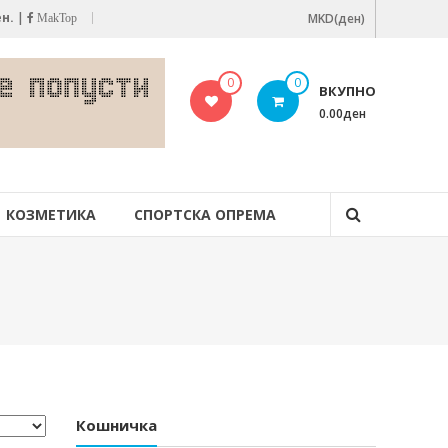
ен.
|
MKD(ден)
MakTop
0
0
ВКУПНО
0.00ден
КОЗМЕТИКА
СПОРТСКА ОПРЕМА
Кошничка