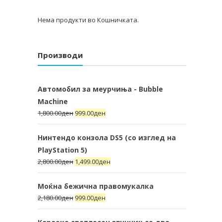
Нема продукти во Кошничката.
Производи
Автомобил за меурчиња - Bubble
Machine
1,800.00
ден
999.00
ден
Нинтендо конзола DS5 (со изглед на
PlayStation 5)
2,800.00
ден
1,499.00
ден
Моќна бежична правомукалка
2,180.00
ден
999.00
ден