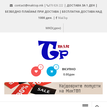
Skip
contact@maktop.mk |
|
ДОСТАВА ЗА 1 ДЕН |
070 826 222
to
БЕЗБЕДНО ПЛАЌАЊЕ ПРИ ДОСТАВА | БЕСПЛАТНА ДОСТАВА НАД
content
1000 ден.
|
MakTop
MKD(ден)
MAKTOP.MK
0
0
ВКУПНО
0.00ден