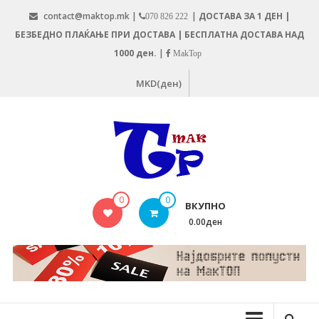
Skip
contact@maktop.mk |
|
ДОСТАВА ЗА 1 ДЕН |
070 826 222
to
БЕЗБЕДНО ПЛАЌАЊЕ ПРИ ДОСТАВА | БЕСПЛАТНА ДОСТАВА НАД
content
1000 ден.
|
MakTop
MKD(ден)
MAKTOP.MK
0
0
ВКУПНО
0.00ден