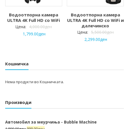
Водоотпорна камера
Водоотпорна камера
ULTRA 4K Full HD со WiFi
ULTRA 4K Full HD со WiFi и
далечинско
Цена:
4,000.00
ден
Цена:
5,500.00
ден
1,799.00
ден
2,299.00
ден
Кошничка
Нема продукти во Кошничката.
Производи
Автомобил за меурчиња - Bubble Machine
1,800.00
ден
999.00
ден