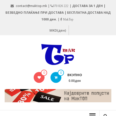
Skip
contact@maktop.mk |
|
ДОСТАВА ЗА 1 ДЕН |
070 826 222
to
БЕЗБЕДНО ПЛАЌАЊЕ ПРИ ДОСТАВА | БЕСПЛАТНА ДОСТАВА НАД
content
1000 ден.
|
MakTop
MKD(ден)
MAKTOP.MK
0
0
ВКУПНО
0.00ден