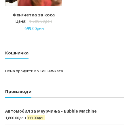
Фен/четка за коса
Цена:
1,500.00
ден
699.00
ден
Кошничка
Нема продукти во Кошничката.
Производи
Автомобил за меурчиња - Bubble Machine
1,800.00
ден
999.00
ден