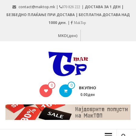
Skip
contact@maktop.mk |
|
ДОСТАВА ЗА 1 ДЕН |
070 826 222
to
БЕЗБЕДНО ПЛАЌАЊЕ ПРИ ДОСТАВА | БЕСПЛАТНА ДОСТАВА НАД
content
1000 ден.
|
MakTop
MKD(ден)
MAKTOP.MK
0
0
ВКУПНО
0.00ден