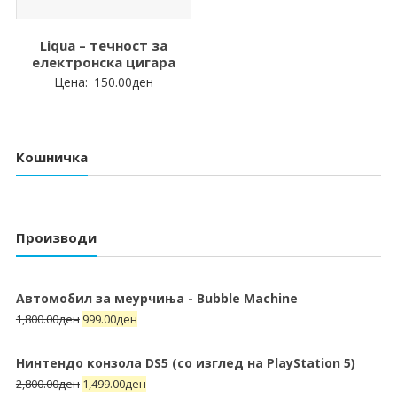
Liqua – течност за
електронска цигара
Цена:
150.00
ден
Кошничка
Производи
Автомобил за меурчиња - Bubble Machine
1,800.00
ден
999.00
ден
Нинтендо конзола DS5 (со изглед на PlayStation 5)
2,800.00
ден
1,499.00
ден