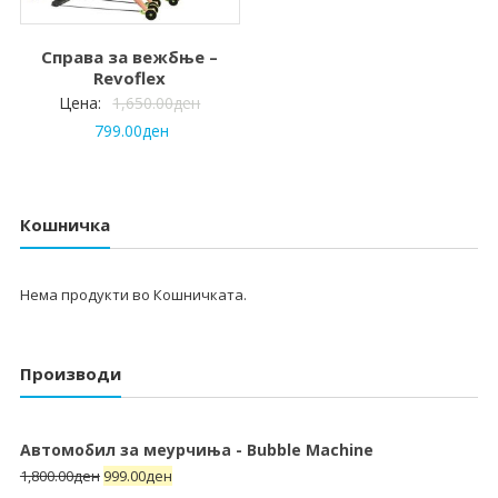
Справа за вежбње –
Revoflex
Цена:
1,650.00
ден
799.00
ден
Кошничка
Нема продукти во Кошничката.
Производи
Автомобил за меурчиња - Bubble Machine
1,800.00
ден
999.00
ден