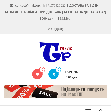
Skip
contact@maktop.mk |
|
ДОСТАВА ЗА 1 ДЕН |
070 826 222
to
БЕЗБЕДНО ПЛАЌАЊЕ ПРИ ДОСТАВА | БЕСПЛАТНА ДОСТАВА НАД
content
1000 ден.
|
MakTop
MKD(ден)
MAKTOP.MK
0
0
ВКУПНО
0.00ден