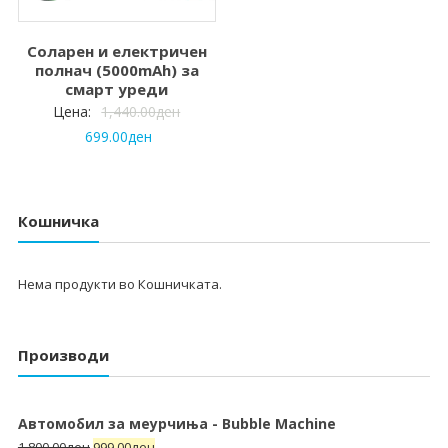
Соларен и електричен
полнач (5000mAh) за
смарт уреди
Цена:
1,440.00
ден
699.00
ден
Кошничка
Нема продукти во Кошничката.
Производи
Автомобил за меурчиња - Bubble Machine
1,800.00
ден
999.00
ден