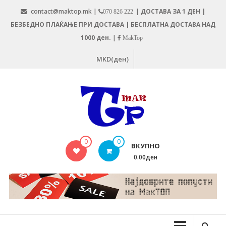
Skip
contact@maktop.mk |
|
ДОСТАВА ЗА 1 ДЕН |
070 826 222
to
БЕЗБЕДНО ПЛАЌАЊЕ ПРИ ДОСТАВА | БЕСПЛАТНА ДОСТАВА НАД
content
1000 ден.
|
MakTop
MKD(ден)
MAKTOP.MK
0
0
ВКУПНО
0.00ден