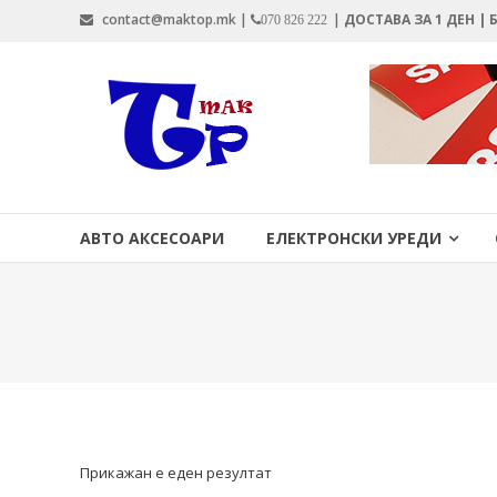
Skip
contact@maktop.mk |
|
ДОСТАВА ЗА 1 ДЕН |
070 826 222
to
content
MAKTOP.MK
АВТО АКСЕСОАРИ
ЕЛЕКТРОНСКИ УРЕДИ
Прикажан е еден резултат