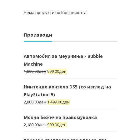
Нема продукти во Кошничката.
Производи
Автомобил за меурчиња - Bubble
Machine
1,800.00
ден
999.00
ден
Нинтендо конзола DS5 (со изглед на
PlayStation 5)
2,800.00
ден
1,499.00
ден
Моќна бежична правомукалка
2,180.00
ден
999.00
ден