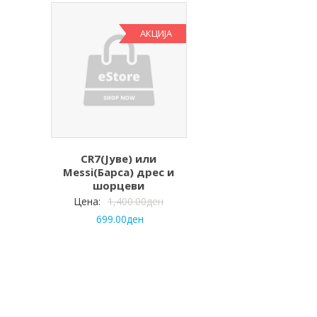
АКЦИЈА
CR7(Јуве) или
Messi(Барса) дрес и
шорцеви
Цена:
1,400.00
ден
699.00
ден