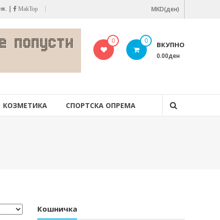
ен.
|
MKD(ден)
MakTop
0
0
ВКУПНО
0.00ден
КОЗМЕТИКА
СПОРТСКА ОПРЕМА
Кошничка