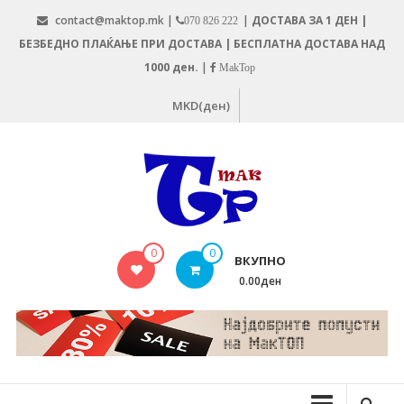
Skip
contact@maktop.mk |
|
ДОСТАВА ЗА 1 ДЕН |
070 826 222
to
БЕЗБЕДНО ПЛАЌАЊЕ ПРИ ДОСТАВА | БЕСПЛАТНА ДОСТАВА НАД
content
1000 ден.
|
MakTop
MKD(ден)
MAKTOP.MK
0
0
ВКУПНО
0.00ден