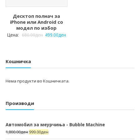
Десктоп полнач за
iPhone или Android со
модел по избор
Цена:
680.00
ден
499.00
ден
Кошничка
Нема продукти во Кошничката.
Производи
Автомобил за меурчиња - Bubble Machine
1,800.00
ден
999.00
ден