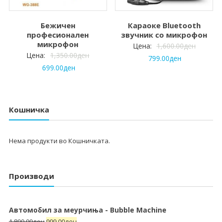
Бежичен
Караоке Bluetooth
професионален
звучник со микрофон
микрофон
Цена:
1,600.00
ден
Цена:
1,350.00
ден
799.00
ден
699.00
ден
Кошничка
Нема продукти во Кошничката.
Производи
Автомобил за меурчиња - Bubble Machine
1,800.00
ден
999.00
ден