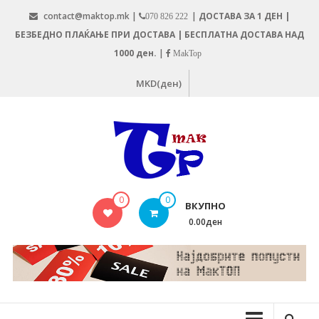
Skip
contact@maktop.mk |
|
ДОСТАВА ЗА 1 ДЕН |
070 826 222
to
БЕЗБЕДНО ПЛАЌАЊЕ ПРИ ДОСТАВА | БЕСПЛАТНА ДОСТАВА НАД
content
1000 ден.
|
MakTop
MKD(ден)
MAKTOP.MK
0
0
ВКУПНО
0.00ден