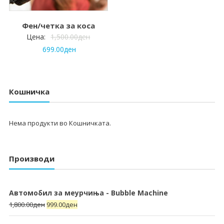
Фен/четка за коса
Цена:
1,500.00
ден
699.00
ден
Кошничка
Нема продукти во Кошничката.
Производи
Автомобил за меурчиња - Bubble Machine
1,800.00
ден
999.00
ден