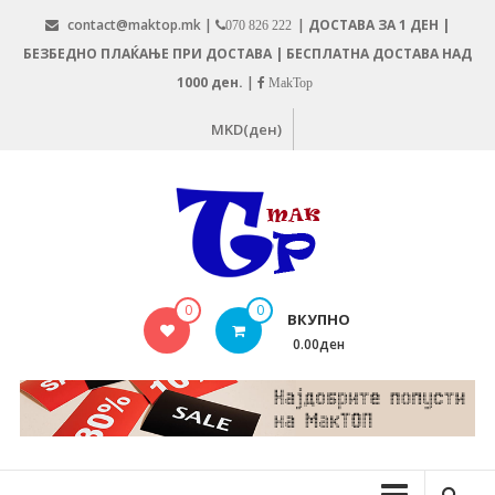
Skip
contact@maktop.mk |
|
ДОСТАВА ЗА 1 ДЕН |
070 826 222
to
БЕЗБЕДНО ПЛАЌАЊЕ ПРИ ДОСТАВА | БЕСПЛАТНА ДОСТАВА НАД
content
1000 ден.
|
MakTop
MKD(ден)
MAKTOP.MK
0
0
ВКУПНО
0.00ден