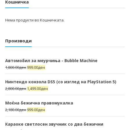
Кошничка
Нема продукти во Кошничката.
Производи
Автомобил за меурчиња - Bubble Machine
1,800.00
ден
999.00
ден
Нинтендо конзола DS5 (со изглед на PlayStation 5)
2,800.00
ден
1,499.00
ден
Моќна бежична правомукалка
2,180.00
ден
999.00
ден
Караоке светлосен звучник со два бежични