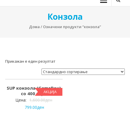
Конзола
Дома
/ Означени продукти “конзола”
Прикажан е еден резултат
SUP конзола (GameBoy)
АКЦИЈА
со 400 игри
Цена:
1,600.00
ден
799.00
ден