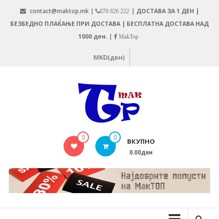
Skip
contact@maktop.mk |
|
ДОСТАВА ЗА 1 ДЕН |
070 826 222
to
БЕЗБЕДНО ПЛАЌАЊЕ ПРИ ДОСТАВА | БЕСПЛАТНА ДОСТАВА НАД
content
1000 ден.
|
MakTop
MKD(ден)
MAKTOP.MK
0
0
ВКУПНО
0.00ден