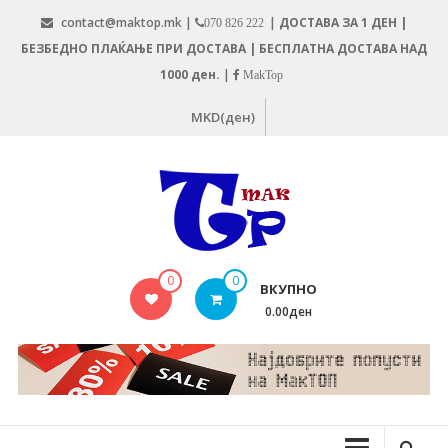
Skip
contact@maktop.mk |
|
ДОСТАВА ЗА 1 ДЕН |
070 826 222
to
БЕЗБЕДНО ПЛАЌАЊЕ ПРИ ДОСТАВА | БЕСПЛАТНА ДОСТАВА НАД
content
1000 ден.
|
MakTop
MKD(ден)
MAKTOP.MK
0
0
ВКУПНО
0.00ден