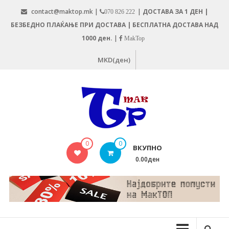
Skip
contact@maktop.mk |
|
ДОСТАВА ЗА 1 ДЕН |
070 826 222
to
БЕЗБЕДНО ПЛАЌАЊЕ ПРИ ДОСТАВА | БЕСПЛАТНА ДОСТАВА НАД
content
1000 ден.
|
MakTop
MKD(ден)
MAKTOP.MK
0
0
ВКУПНО
0.00ден