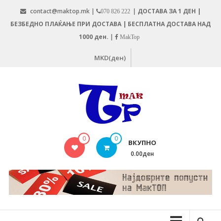
Skip
contact@maktop.mk |
|
ДОСТАВА ЗА 1 ДЕН |
070 826 222
to
БЕЗБЕДНО ПЛАЌАЊЕ ПРИ ДОСТАВА | БЕСПЛАТНА ДОСТАВА НАД
content
1000 ден.
|
MakTop
MKD(ден)
MAKTOP.MK
0
0
ВКУПНО
0.00ден