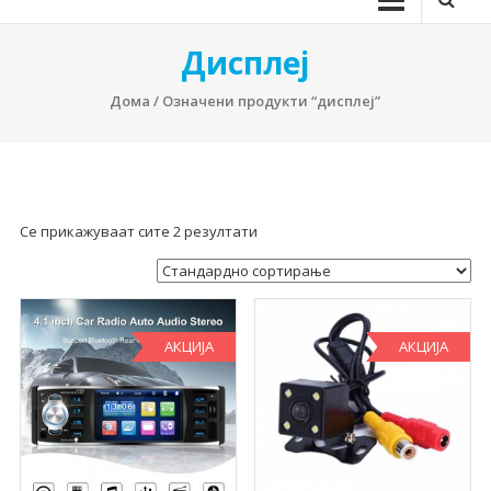
Дисплеј
Дома
/ Означени продукти “дисплеј”
Се прикажуваат сите 2 резултати
АКЦИЈА
АКЦИЈА