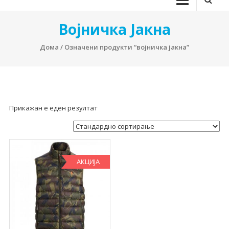
Војничка Јакна
Дома
/ Означени продукти “војничка јакна”
Прикажан е еден резултат
АКЦИЈА