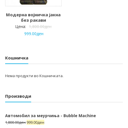
Модерна војничка јакна
без ракави
Цена:
1,800.00
ден
999.00
ден
Кошничка
Нема продукти во Кошничката.
Производи
Автомобил за меурчиња - Bubble Machine
1,800.00
ден
999.00
ден