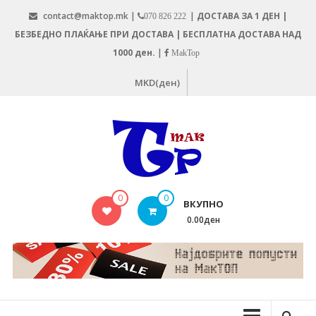
Skip
contact@maktop.mk |
|
ДОСТАВА ЗА 1 ДЕН |
070 826 222
to
БЕЗБЕДНО ПЛАЌАЊЕ ПРИ ДОСТАВА | БЕСПЛАТНА ДОСТАВА НАД
content
1000 ден.
|
MakTop
MKD(ден)
MAKTOP.MK
0
0
ВКУПНО
0.00ден