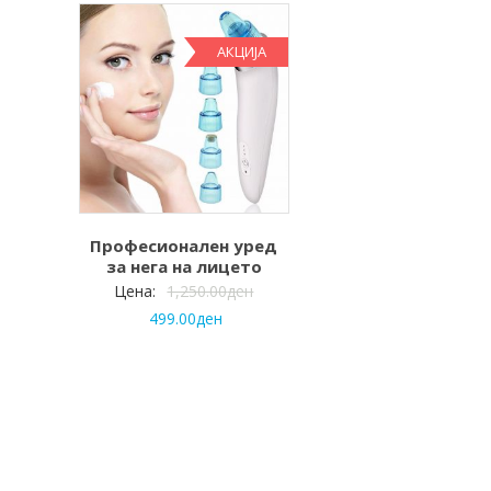
АКЦИЈА
Професионален уред
за нега на лицето
Цена:
1,250.00
ден
499.00
ден