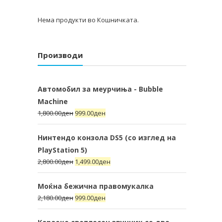
Нема продукти во Кошничката.
Производи
Автомобил за меурчиња - Bubble
Machine
1,800.00
ден
999.00
ден
Нинтендо конзола DS5 (со изглед на
PlayStation 5)
2,800.00
ден
1,499.00
ден
Моќна бежична правомукалка
2,180.00
ден
999.00
ден