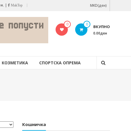
ен.
|
MKD(ден)
MakTop
0
0
ВКУПНО
0.00ден
КОЗМЕТИКА
СПОРТСКА ОПРЕМА
Кошничка