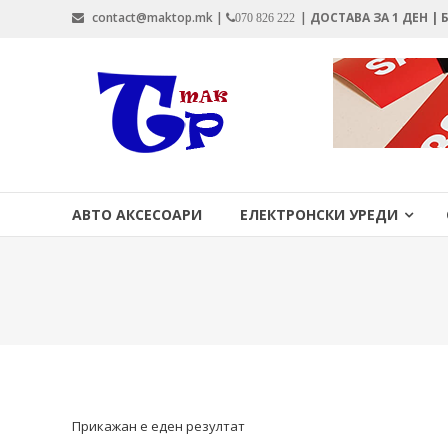
Skip
contact@maktop.mk |
|
ДОСТАВА ЗА 1 ДЕН |
070 826 222
to
content
MAKTOP.MK
АВТО АКСЕСОАРИ
ЕЛЕКТРОНСКИ УРЕДИ
Прикажан е еден резултат