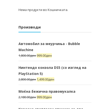
Нема продукти во Кошничката.
Производи
Автомобил за меурчиња - Bubble
Machine
1,800.00
ден
999.00
ден
Нинтендо конзола DS5 (со изглед на
PlayStation 5)
2,800.00
ден
1,499.00
ден
Моќна бежична правомукалка
2,180.00
ден
999.00
ден