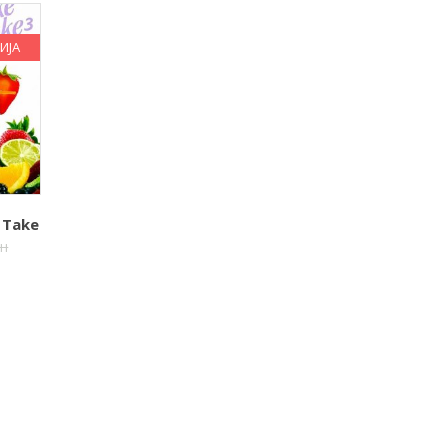
ИЈА
 Take
ен