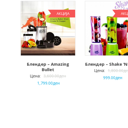
АКЦИЈА
АКЦ
Блендер – Amazing
Блендер – Shake ‘N
Bullet
Цена:
1,800.00
д
Цена:
3,600.00
ден
999.00
ден
1,799.00
ден