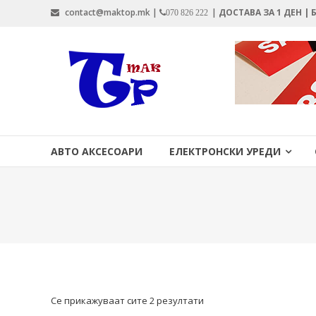
Skip
contact@maktop.mk |
|
ДОСТАВА ЗА 1 ДЕН |
070 826 222
to
content
MAKTOP.MK
АВТО АКСЕСОАРИ
ЕЛЕКТРОНСКИ УРЕДИ
Се прикажуваат сите 2 резултати