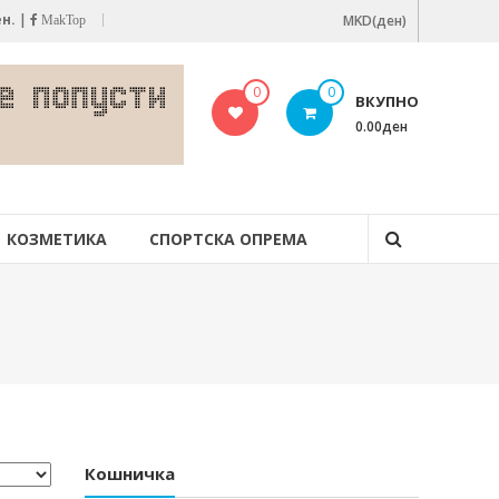
ен.
|
MKD(ден)
MakTop
0
0
ВКУПНО
0.00ден
КОЗМЕТИКА
СПОРТСКА ОПРЕМА
Кошничка