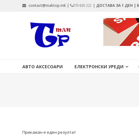
Skip
contact@maktop.mk |
|
ДОСТАВА ЗА 1 ДЕН |
070 826 222
to
content
MAKTOP.MK
АВТО АКСЕСОАРИ
ЕЛЕКТРОНСКИ УРЕДИ
Прикажан е еден резултат