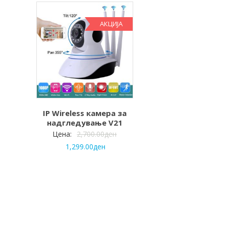
АКЦИЈА
IP Wireless камера за
надгледување V21
Цена:
2,700.00
ден
1,299.00
ден