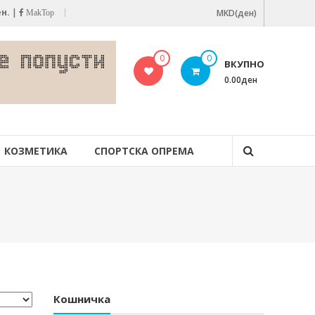
ен.
|
MKD(ден)
MakTop
0
0
ВКУПНО
0.00ден
КОЗМЕТИКА
СПОРТСКА ОПРЕМА
Кошничка