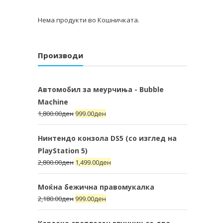
Нема продукти во Кошничката.
Производи
Автомобил за меурчиња - Bubble
Machine
1,800.00
ден
999.00
ден
Нинтендо конзола DS5 (со изглед на
PlayStation 5)
2,800.00
ден
1,499.00
ден
Моќна бежична правомукалка
2,180.00
ден
999.00
ден