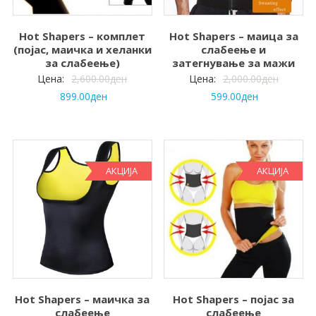
Hot Shapers – комплет
Hot Shapers – маица за
(појас, маичка и хеланки
слабеење и
за слабеење)
затегнување за мажи
Цена:
2,600.00
ден
Цена:
2,000.00
ден
899.00
ден
599.00
ден
АКЦИЈА
АКЦИЈА
Hot Shapers – маичка за
Hot Shapers – појас за
слабеење
слабеење