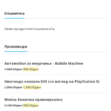
Кошничка
Нема продукти во Кошничката.
Производи
Автомобил за меурчиња - Bubble Machine
1,800.00
ден
999.00
ден
Нинтендо конзола DS5 (со изглед на PlayStation 5)
2,800.00
ден
1,499.00
ден
Моќна бежична правомукалка
2,180.00
ден
999.00
ден