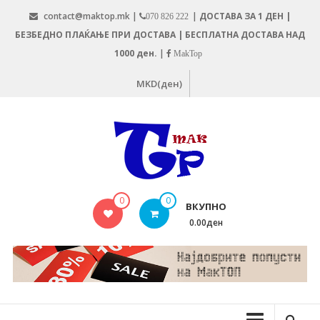
Skip
contact@maktop.mk |
|
ДОСТАВА ЗА 1 ДЕН |
070 826 222
to
БЕЗБЕДНО ПЛАЌАЊЕ ПРИ ДОСТАВА | БЕСПЛАТНА ДОСТАВА НАД
content
1000 ден.
|
MakTop
MKD(ден)
MAKTOP.MK
0
0
ВКУПНО
0.00ден