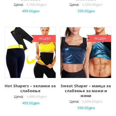
Цена:
1,700.00
ден
Цена:
1,200.00
ден
499.00
ден
399.00
ден
АКЦИЈА
АКЦИЈА
Hot Shapers – хеланки за
Sweat Shaper – маица за
слабеење
слабеење за мажи и
жени
Цена:
1,880.00
ден
Цена:
1,650.00
ден
499.00
ден
599.00
ден