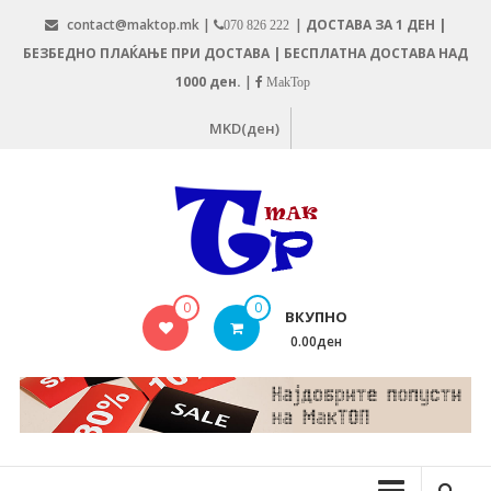
Skip
contact@maktop.mk |
|
ДОСТАВА ЗА 1 ДЕН |
070 826 222
to
БЕЗБЕДНО ПЛАЌАЊЕ ПРИ ДОСТАВА | БЕСПЛАТНА ДОСТАВА НАД
content
1000 ден.
|
MakTop
MKD(ден)
MAKTOP.MK
0
0
ВКУПНО
0.00ден