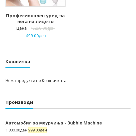
Професионален уред за
нега на лицето
Цена:
1,250.00
ден
499.00
ден
Кошничка
Нема продукти во Кошничката.
Производи
Автомобил за меурчиња - Bubble Machine
1,800.00
ден
999.00
ден