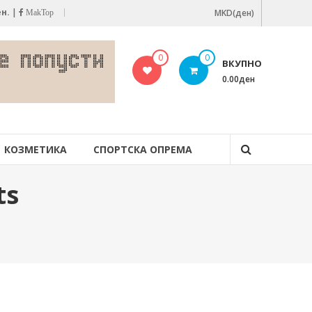
ен.
|
MKD(ден)
MakTop
0
0
ВКУПНО
0.00ден
КОЗМЕТИКА
СПОРТСКА ОПРЕМА
ts