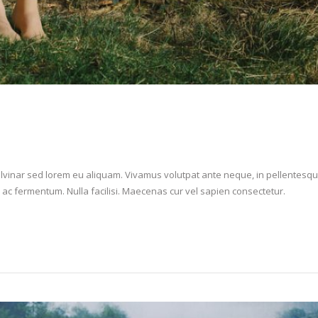
vinar sed lorem eu aliquam. Vivamus volutpat ante neque, in pellentesqu
 ac fermentum. Nulla facilisi. Maecenas cur vel sapien consectetur.