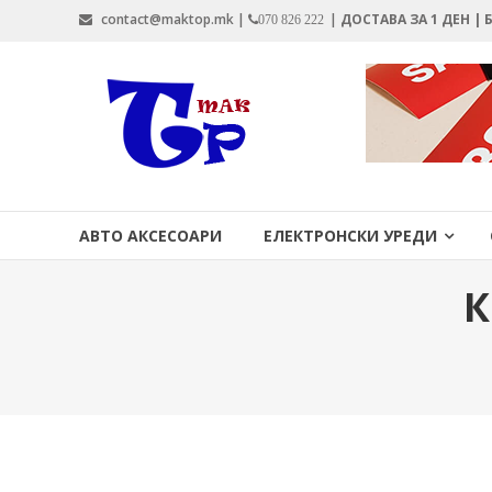
Skip
contact@maktop.mk |
|
ДОСТАВА ЗА 1 ДЕН |
070 826 222
to
content
MAKTOP.MK
АВТО АКСЕСОАРИ
ЕЛЕКТРОНСКИ УРЕДИ
К