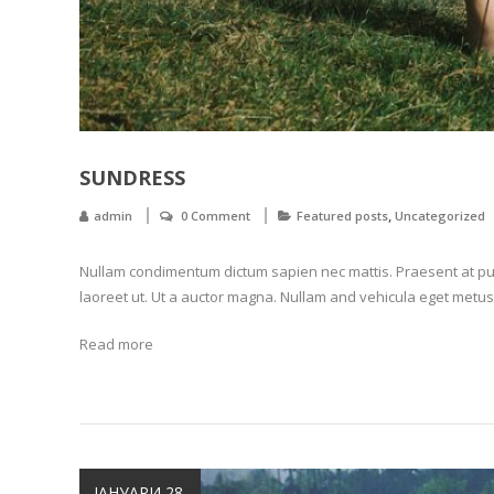
SUNDRESS
,
admin
0 Comment
Featured posts
Uncategorized
Nullam condimentum dictum sapien nec mattis. Praesent at pul
laoreet ut. Ut a auctor magna. Nullam and vehicula eget metus
Read more
ЈАНУАРИ 28,