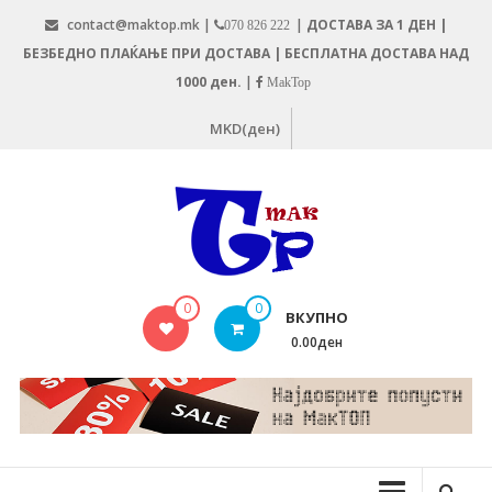
Skip
contact@maktop.mk |
|
ДОСТАВА ЗА 1 ДЕН |
070 826 222
to
БЕЗБЕДНО ПЛАЌАЊЕ ПРИ ДОСТАВА | БЕСПЛАТНА ДОСТАВА НАД
content
1000 ден.
|
MakTop
MKD(ден)
MAKTOP.MK
0
0
ВКУПНО
0.00ден