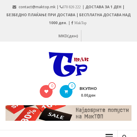
Skip
contact@maktop.mk |
|
ДОСТАВА ЗА 1 ДЕН |
070 826 222
to
БЕЗБЕДНО ПЛАЌАЊЕ ПРИ ДОСТАВА | БЕСПЛАТНА ДОСТАВА НАД
content
1000 ден.
|
MakTop
MKD(ден)
MAKTOP.MK
0
0
ВКУПНО
0.00ден